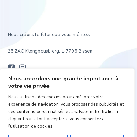
Nous créons le futur que vous méritez.
25 ZAC Klengbousbierg, L-7795 Bissen
Nous accordons une grande importance à
votre vie privée
WEBSITE
CONFIDENTIALITÉ
Nous utilisons des cookies pour améliorer votre
expérience de navigation, vous proposer des publicités et
Home
Conditions générales
des contenus personnalisés et analyser notre trafic. En
Politique de
À propos
confidentialité
cliquant sur « Tout accepter », vous consentez à
Services
l’utilisation de cookies.
Portfolio